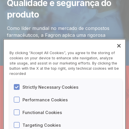
Qualidade e segurança do
Contato
produto
Como líder mundial no mercado de compostos
farmacêuticos, a Fagron aplica uma rigorosa
política de qualidade e segurança do produto.
By clicking “Accept All Cookies”, you agree to the storing of
CONFIRA!
cookies on your device to enhance site navigation, analyze
site usage, and assist in our marketing efforts. By clicking the
button with the X at the top right, only technical cookies will be
recorded
Strictly Necessary Cookies
INOVAÇÕES
Performance Cookies
Inovações!
Functional Cookies
Conheça todas as
inovações Fagron Brasil!
Targeting Cookies