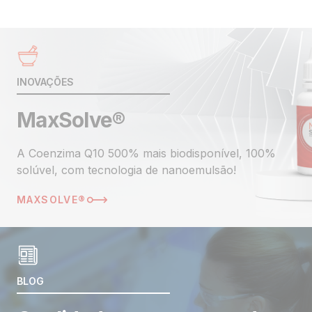
Qualidade & Segurança
Documentos
Produtos
INOVAÇÕES
Inovações
Todos os produtos
MaxSolve®
Academy
A Coenzima Q10 500% mais biodisponível, 100%
solúvel, com tecnologia de nanoemulsão!
Notícias & Eventos
MAXSOLVE®
Notícias
Eventos
Contato
BLOG