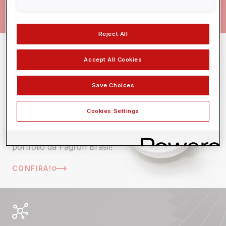
CATÁLOGO COMPLETO
Reject All
Accept All Cookies
PRODUTOS
Save Choices
Todos os produtos!
Cookies Settings
Conheça todos produtos
que estão disponíveis no
portfólio da Fagron Brasil!
CONFIRA!